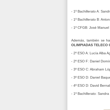
- 1º Bachillerato A: Sa
- 1º Bachillerato B: An
- 1º CFGB:
José Manuel
Además, también se ha
OLIMPIADAS TELECO
- 2º ESO A: Lucía Alba A
- 2º ESO F: Daniel Dom
- 3º ESO C: Abraham Ló
- 3º ESO D: Daniel Baqu
- 4º ESO D: David Berna
- 1º Bachillerato: Sandr