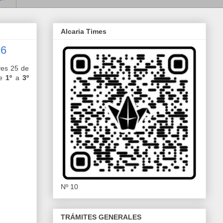
Alcaria Times
26
ves 25 de
de
1º
a
3º
Nº 10
TRÁMITES GENERALES