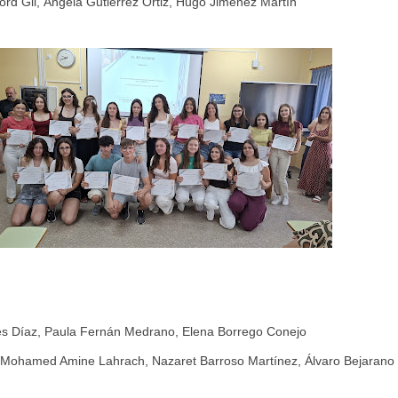
ord Gil,
Ángela Gutiérrez Ortiz,
Hugo Jiménez Martín
es Díaz,
Paula Fernán Medrano,
Elena Borrego Conejo
Mohamed Amine Lahrach,
Nazaret Barroso Martínez,
Álvaro Bejarano