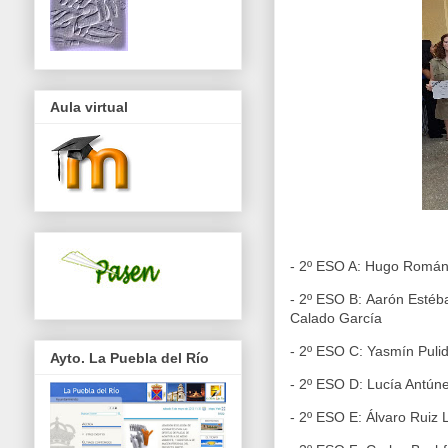
Aula virtual
- 2º ESO A:
Hugo Román
- 2º ESO B:
Aarón Estéb
Calado García
- 2º ESO C:
Yasmín Puli
Ayto. La Puebla del Río
- 2º ESO D:
Lucía Antúne
- 2º ESO E:
Álvaro Ruiz