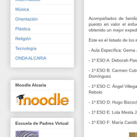
Música
Acompañados de familiar
Orientación
puesto en valor el esf
Plástica
obtenido un mejor exped
Religión
Este es el listado de los
Tecnología
- Aula Específica:
Gema J
ONDA ALCARIA
- 1º ESO A: Deborah Pas
- 1º ESO B: Carmen Cub
Domínguez
Moodle Alcaria
- 1º ESO C:
Ángel Ville
Rebolo
- 1º ESO D:
Hugo Bizco
- 1º ESO E:
Lola Mesta 
- 1º ESO F:
María Canti
Escuela de Padres Virtual