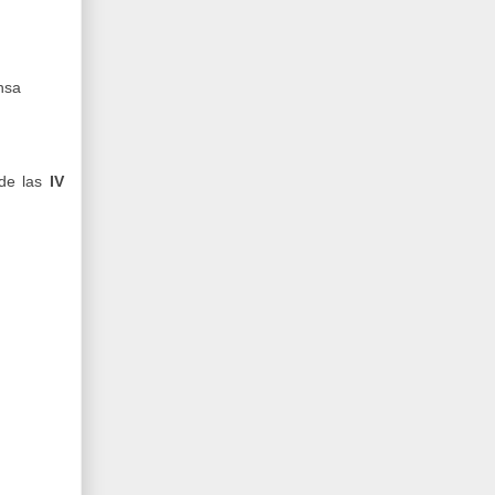
nsa
 de las
IV