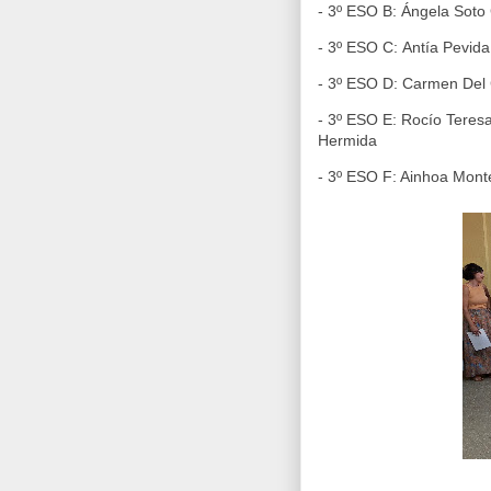
- 3º ESO B:
Ángela Soto
- 3º ESO C:
Antía Pevid
- 3º ESO D:
Carmen Del 
- 3º ESO E: Rocío Tere
Hermida
- 3º ESO F: Ainhoa Mont