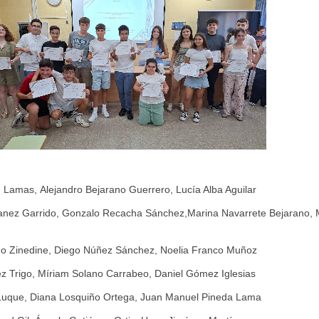
 Lamas,
Alejandro Bejarano Guerrero,
Lucía Alba Aguilar
anez Garrido,
Gonzalo Recacha Sánchez,
Marina Navarrete Bejarano, 
do Zinedine,
Diego Núñez Sánchez,
Noelia Franco Muñoz
z Trigo,
Míriam Solano Carrabeo,
Daniel Gómez Iglesias
 Luque,
Diana Losquiño Ortega,
Juan Manuel Pineda Lama