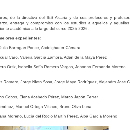
es, de la directiva del IES Alcaria y de sus profesores y profeso
uerzo, entrega y compromiso con los estudios a aquellos y aquella
iente académico a lo largo del curso 2025-2026.
mejores expedientes
:
ulia Barragan Ponce,
Abdelghader Cámara
cual Caro, Valeria García Zamora, Adán de la Maya Pérez
ero Ortiz,
Isabella Sofía Romero Vargas,
Johanna Fernanda Moreno
gas Romero,
Jorge Nieto Sosa,
Jorge Mayo Rodríguez, Alejandro José
cho Cobos,
Elena Acebedo Pérez,
Marco Japón Ferrer
Jiménez,
Manuel Ortega Vilches,
Bruno Oliva Luna
llana Moreno,
Lucía del Rocío Martín Pérez,
Alba García Moreno