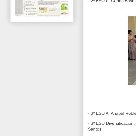
- 2º ESO F:
Carlos Bashf
- 3º ESO A:
Anabel Robl
- 3º ESO Diversificación:
Santos