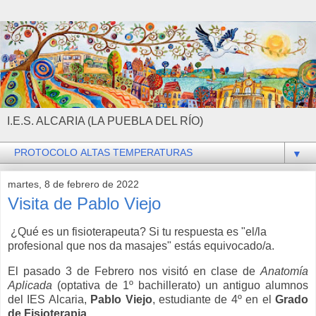
I.E.S. ALCARIA (LA PUEBLA DEL RÍO)
▼
martes, 8 de febrero de 2022
Visita de Pablo Viejo
¿Qué es un fisioterapeuta? Si tu respuesta es "el/la
profesional que nos da masajes" estás equivocado/a.
El pasado 3 de Febrero nos visitó en clase de
Anatomía
Aplicada
(optativa de 1º bachillerato) un antiguo alumnos
del IES Alcaria,
Pablo Viejo
, estudiante de 4º en el
Grado
de Fisioterapia
.