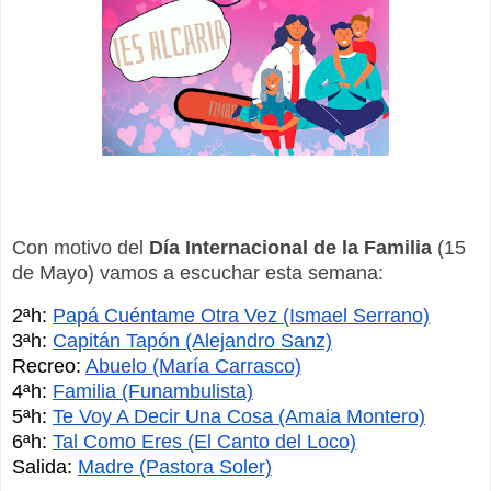
Con motivo del
 Día Internacional de la Familia
 (15 
de Mayo) vamos a escuchar esta semana:
2ªh: 
Papá Cuéntame Otra Vez (Ismael Serrano)
3ªh: 
Capitán Tapón (Alejandro Sanz)
Recreo: 
Abuelo (María Carrasco)
4ªh: 
Familia (Funambulista)
5ªh: 
Te Voy A Decir Una Cosa (Amaia Montero)
6ªh: 
Tal Como Eres (El Canto del Loco)
Salida: 
Madre (Pastora Soler)