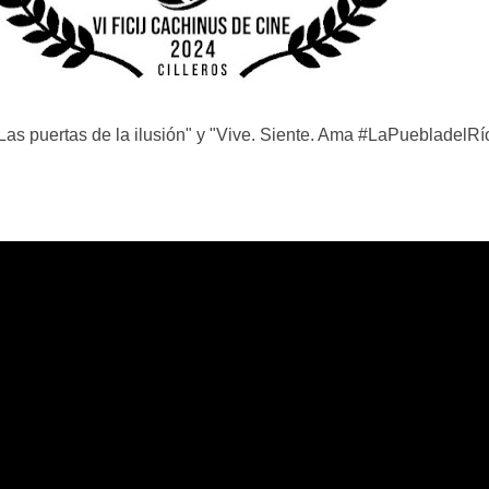
Las puertas de la ilusión" y "Vive. Siente. Ama #LaPuebladelRí