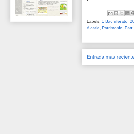
Labels:
1 Bachillerato
,
2
Alcaria
,
Patrimonio
,
Patr
Entrada más recient