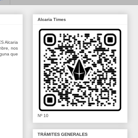
Alcaria Times
ES Alcaria
mbre, nos
lguna que
Nº 10
TRÁMITES GENERALES