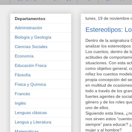
lunes, 19 de noviembre 
Departamentos
Administración
Estereotipos: L
Biología y Geología
Dentro de la asignatura 
analizar los estereotipos
Ciencias Sociales
Los cuentos, dentro de la
Economía
actitudes de comportami
situaciones. Con esta ac
Educación Física
como objetivo general, 
niñez los cuentos model
Filosofía
propia concepción del s
Física y Química
en multitud de ocasiones
todo a través de los gra
Francés
fuertes agentes de socia
género y de los roles qu
Inglés
uno de ellos.
Lenguas clásicas
Siguiendo esta línea, ¿n
nos sirven estos “cuento
Lengua y Literatura
siempre” para educar? ¿s
mujer y al hombre?
Matemáticas