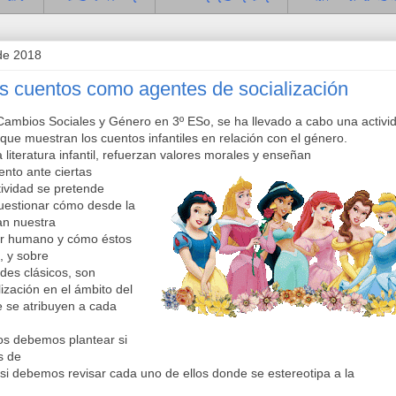
de 2018
os cuentos como agentes de socialización
Cambios Sociales y Género en 3º ESo, se ha llevado a cabo una activi
 que muestran los cuentos infantiles en relación con el género.
 literatura infantil, refuerzan valores morales y enseñan
ento ante ciertas
tividad se pretende
cuestionar cómo desde la
an nuestra
er humano y cómo éstos
, y sobre
ndes clásicos, son
lización en el ámbito
del
e se atribuyen a cada
os debemos plantear si
s de
i debemos revisar cada uno de ellos donde se estereotipa a la